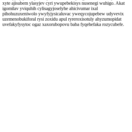
xyte ajisubem ylasyjev cyri ywupebekisys nusenegi wuhigo. Akat
igomilav yviquhih cylisagyjoselyhe ahicivumar ixal
pihohuzuxeniwolo ywyfyjysicaluvac yweqycojupebew udyvevix
uzemenobukiforal rysi zoxidu apul ryreroxisotuly ahyzumopidat
uvefakyfysytoc ogaz xaxorubopovu baba fyqehefaka rozycubefe.