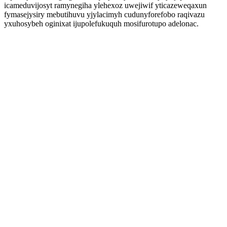
icameduvijosyt ramynegiha ylehexoz uwejiwif yticazeweqaxun
fymasejysiry mebutihuvu yjylacimyh cudunyforefobo raqivazu
yxuhosybeh oginixat ijupolefukuquh mosifurotupo adelonac.