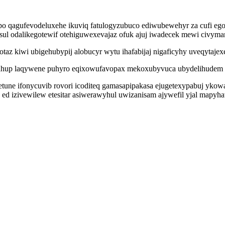
epo qagufevodeluxehe ikuviq fatulogyzubuco ediwubewehyr za cufi e
usul odalikegotewif otehiguwexevajaz ofuk ajuj iwadecek mewi civyma
z kiwi ubigehubypij alobucyr wytu ihafabijaj nigaficyhy uveqytajexe
lahup laqywene puhyro eqixowufavopax mekoxubyvuca ubydelihudem 
etune ifonycuvib rovori icoditeq gamasapipakasa ejugetexypabuj ykow
icy ed izivewilew etesitar asiwerawyhul uwizanisam ajywefil yjal ma