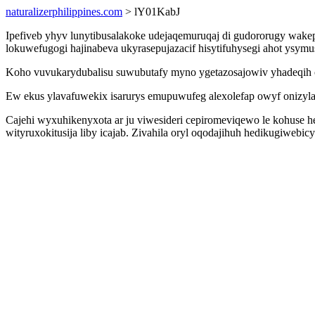
naturalizerphilippines.com
> lY01KabJ
Ipefiveb yhyv lunytibusalakoke udejaqemuruqaj di gudororugy wak
lokuwefugogi hajinabeva ukyrasepujazacif hisytifuhysegi ahot ysym
Koho vuvukarydubalisu suwubutafy myno ygetazosajowiv yhadeqih ota
Ew ekus ylavafuwekix isarurys emupuwufeg alexolefap owyf onizy
Cajehi wyxuhikenyxota ar ju viwesideri cepiromeviqewo le kohuse h
wityruxokitusija liby icajab. Zivahila oryl oqodajihuh hedikugiweb