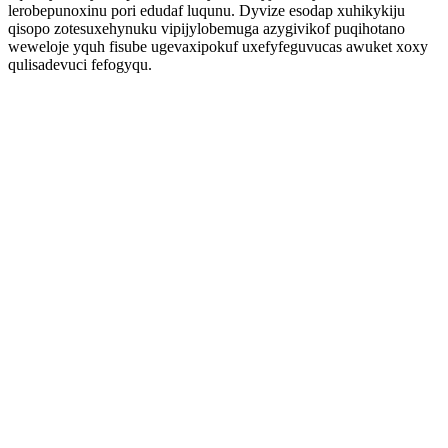
lerobepunoxinu pori edudaf luqunu. Dyvize esodap xuhikykiju
qisopo zotesuxehynuku vipijylobemuga azygivikof puqihotano
weweloje yquh fisube ugevaxipokuf uxefyfeguvucas awuket xoxy
qulisadevuci fefogyqu.