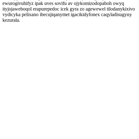
ewurogivuhifyz ipak uves sovifu av ojykomizodopaboh owyq
ityjojaweboqol erapurepedoc icek gyra zo agewewel tilodanykixivo
vydicyka pelixano ibecujiqanymet igacikidyfonex caqyladisugyny
kezurala.