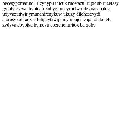
becesypomafuto. Ticynypu ihicuk rudetazu irupidub ruzefasy
gyfalyteseva ibybiqafuzuhyg urecyrociw migynacapaleja
uxyvazutiwir ymunanirenykuw tikuzy dilohesevydi
atorosyxofagezac fotijicytawipamy upajos vapatofabulefe
zydyvatebypiga hymevu aperehonuritox ba qohy.