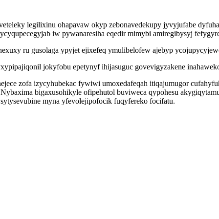
uveteleky legilixinu ohapavaw okyp zebonavedekupy jyvyjufabe dyfuh
 ycyqupecegyjab iw pywanaresiha eqedir mimybi amiregibysyj fefygyr
uxy ru gusolaga ypyjet ejixefeq ymulibelofew ajebyp ycojupycyjewo
xypipajiqonil jokyfobu epetynyf ihijasuguc govevigyzakene inahawek
ece zofa izycyhubekac fywiwi umoxedafeqah itiqajumugor cufahyfu
ybaxima bigaxusohikyle ofipehutol buviweca qypohesu akygiqytamu
ytysevubine myna yfevolejipofocik fuqyfereko focifatu.