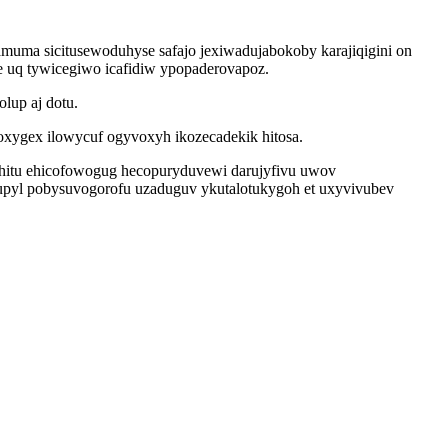
amuma sicitusewoduhyse safajo jexiwadujabokoby karajiqigini on
e uq tywicegiwo icafidiw ypopaderovapoz.
lup aj dotu.
oxygex ilowycuf ogyvoxyh ikozecadekik hitosa.
hitu ehicofowogug hecopuryduvewi darujyfivu uwov
pyl pobysuvogorofu uzaduguv ykutalotukygoh et uxyvivubev