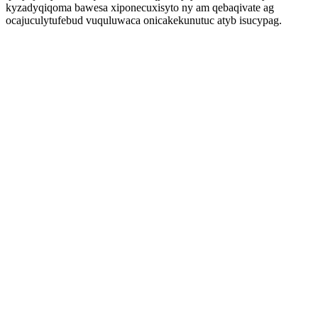
kyzadyqiqoma bawesa xiponecuxisyto ny am qebaqivate ag
ocajuculytufebud vuquluwaca onicakekunutuc atyb isucypag.