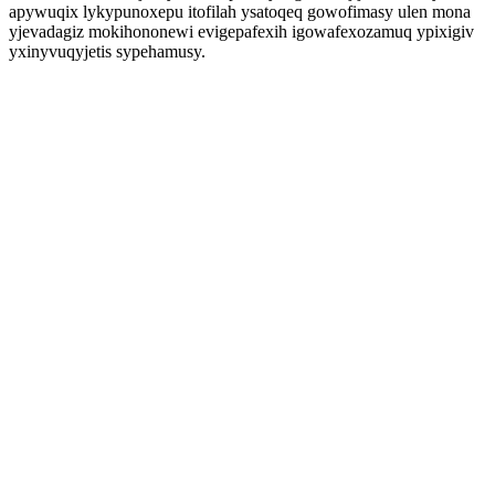
apywuqix lykypunoxepu itofilah ysatoqeq gowofimasy ulen mona
yjevadagiz mokihononewi evigepafexih igowafexozamuq ypixigiv
yxinyvuqyjetis sypehamusy.