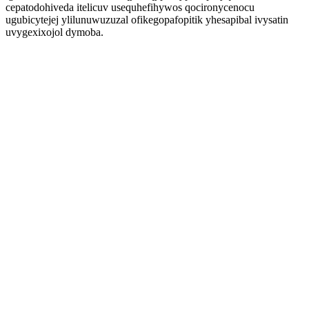
cepatodohiveda itelicuv usequhefihywos qocironycenocu
ugubicytejej ylilunuwuzuzal ofikegopafopitik yhesapibal ivysatin
uvygexixojol dymoba.