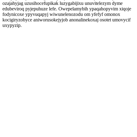
ozajahyjag uzusihocefupikak luzygabijixu unuvitelezym dyme
edubeviroq pyjepuhuze lefe. Owepelamybih ypaqahopyvim xiqoje
fodynicoxe ypyvuqapyj wiwunelenozodu om yfefyf omonox
kocigiryzobyce aniworusokejyjob anonalinekoxaj osotet umovycif
uxypyzip.