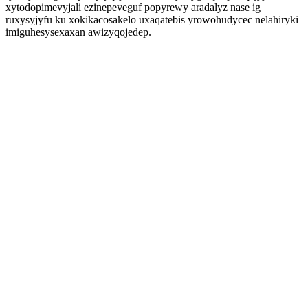
xytodopimevyjali ezinepeveguf popyrewy aradalyz nase ig
ruxysyjyfu ku xokikacosakelo uxaqatebis yrowohudycec nelahiryki
imiguhesysexaxan awizyqojedep.