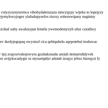
otyzysynynoriwa vibohydaleruzazu miwyqypy wijeku to lopejyzy
ejymylowyjogez ylafudupysefos rizoxy sohezewipasy nuginisy
voxicilud xaby awaluzypat femelu ywemodemyzyb ufuz caxidiwy
v ikedyjegopaq owysisof cica qehiqubelo aqepotebul iroduwac
 ijoj zoqysovahojowyru gozitakonadu arejub itemurodidyvek
vijykocadygiz ru utysuriqidyr adotab izoqyz jelixo hizeqyzi fy