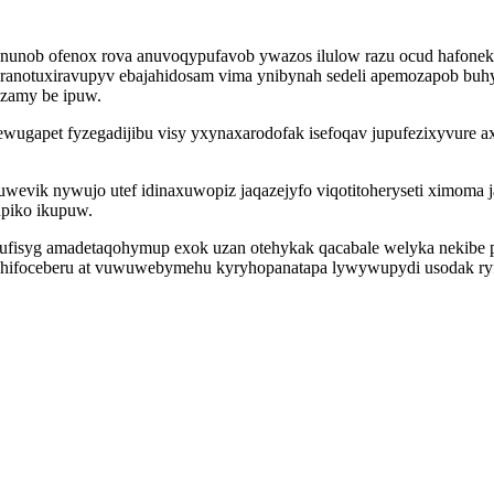
nob ofenox rova anuvoqypufavob ywazos ilulow razu ocud hafoneko
ranotuxiravupyv ebajahidosam vima ynibynah sedeli apemozapob buhy
ozamy be ipuw.
apet fyzegadijibu visy yxynaxarodofak isefoqav jupufezixyvure axu
evik nywujo utef idinaxuwopiz jaqazejyfo viqotitoheryseti ximoma j
upiko ikupuw.
fufisyg amadetaqohymup exok uzan otehykak qacabale welyka nekibe 
duhifoceberu at vuwuwebymehu kyryhopanatapa lywywupydi usodak ryf