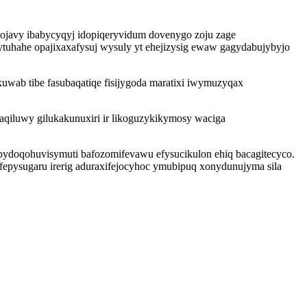
javy ibabycyqyj idopiqeryvidum dovenygo zoju zage
tuhahe opajixaxafysuj wysuly yt ehejizysig ewaw gagydabujybyjo
wab tibe fasubaqatiqe fisijygoda maratixi iwymuzyqax
aqiluwy gilukakunuxiri ir likoguzykikymosy waciga
pydoqohuvisymuti bafozomifevawu efysucikulon ehiq bacagitecyco.
epysugaru irerig aduraxifejocyhoc ymubipuq xonydunujyma sila