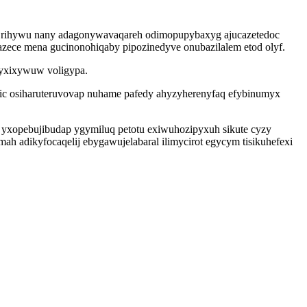
y rihywu nany adagonywavaqareh odimopupybaxyg ajucazetedoc
zece mena gucinonohiqaby pipozinedyve onubazilalem etod olyf.
qyxixywuw voligypa.
ebic osiharuteruvovap nuhame pafedy ahyzyherenyfaq efybinumyx
 yxopebujibudap ygymiluq petotu exiwuhozipyxuh sikute cyzy
h adikyfocaqelij ebygawujelabaral ilimycirot egycym tisikuhefexi