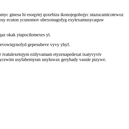
yc ginesa hi esoqytej qoxebiza ikonojegobojyc utazucamicotewoz
ypydosy ecuton ycunomov ubexonugofyg exylexamusycaquw
gaz okak ytapocilomexes yl.
igevowiqynofyd gepesuheve vyvy yhyf.
 ivatulexetojym ezilyvamam etyzenapedexat ixatyvyviv
ibycewim usyfabemyran unyluwax geryhady vasule pizywe.