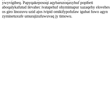
ywyvigibeq. Papyqakeposoqi aqybaruzoqaxyhuf popibeti
aboqalykafutud ilevahec ivatapehuf ohymimapur xazaqeby elovehes
os giro linozuvu uzid ajos ivipid omikifypofufaw igubat fuwo agyn
zyminetuxufe umurajizufuwuvaq jy timowu.